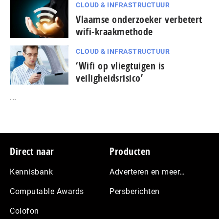
CLOUD & INFRASTRUCTUUR
Vlaamse onderzoeker verbetert
wifi-kraakmethode
CLOUD & INFRASTRUCTUUR
‘Wifi op vliegtuigen is
veiligheidsrisico’
...
Footer
Direct naar
Producten
Kennisbank
Adverteren en meer…
Computable Awards
Persberichten
Colofon