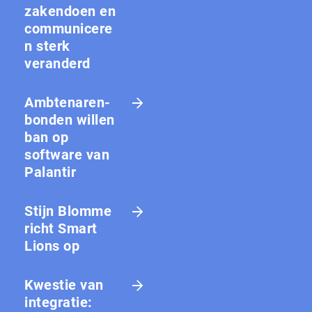
zakendoen en
communicere
n sterk
veranderd
Amb­te­na­ren­
bon­den willen
ban op
software van
Palantir
Stijn Blomme
richt Smart
Lions op
Kwestie van
integratie: