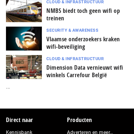
CLOUD & INFRASTRUCTUUR
NMBS biedt toch geen wifi op
treinen
SECURITY & AWARENESS
Vlaamse onderzoekers kraken
wifi-beveiliging
CLOUD & INFRASTRUCTUUR
Dimension Data vernieuwt wifi
winkels Carrefour België
...
Footer
Direct naar
Producten
Kennisbank
Adverteren en meer…