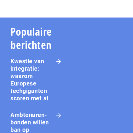
Populaire
berichten
Kwestie van
integratie:
waarom
Europese
techgiganten
scoren met ai
Amb­te­na­ren­
bon­den willen
ban op