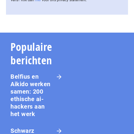
vens? Klik dan
hier
voor ons privacy statement.
Populaire
berichten
Belfius en
Aikido werken
samen: 200
ethische ai-
hackers aan
het werk
Schwarz