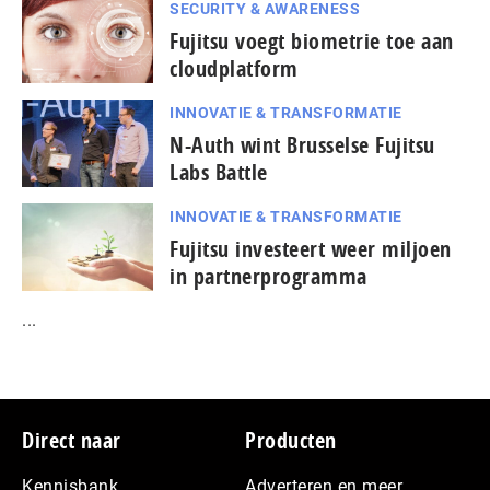
SECURITY & AWARENESS
Fujitsu voegt biometrie toe aan
cloudplatform
INNOVATIE & TRANSFORMATIE
N-Auth wint Brusselse Fujitsu
Labs Battle
INNOVATIE & TRANSFORMATIE
Fujitsu investeert weer miljoen
in partnerprogramma
...
Footer
Direct naar
Producten
Kennisbank
Adverteren en meer…