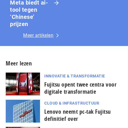
Meta biedt ai-
tool tegen
‘Chinese’
prijzen
Meer artikelen
Meer lezen
INNOVATIE & TRANSFORMATIE
Fujitsu opent twee centra voor
digitale transformatie
CLOUD & INFRASTRUCTUUR
Lenovo neemt pc-tak Fujitsu
definitief over