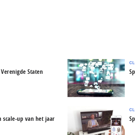
CL
 Verenigde Staten
Sp
CL
n scale-up van het jaar
Sp