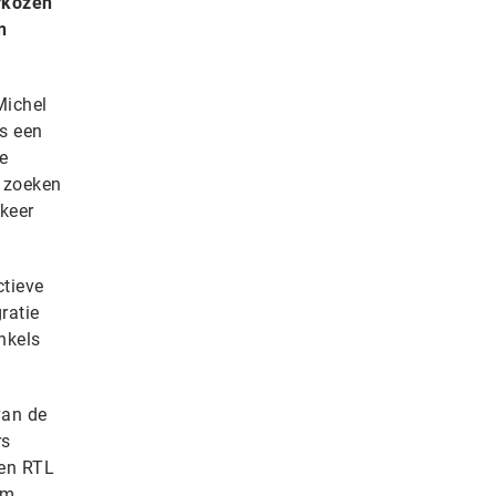
erkozen
n
Michel
ls een
e
e zoeken
 keer
ctieve
ratie
nkels
van de
rs
 en RTL
am