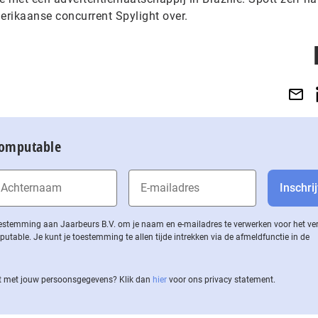
erikaanse concurrent Spylight over.
Computable
 toestemming aan Jaarbeurs B.V. om je naam en e-mailadres te verwerken voor het v
ble. Je kunt je toestemming te allen tijde intrekken via de af­meld­func­tie in de
 met jouw per­soons­ge­ge­vens? Klik dan
hier
voor ons privacy statement.