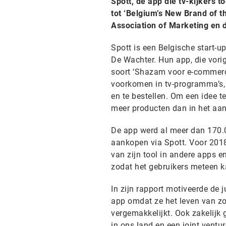
Spott, de app die tv-kijkers 
tot ‘Belgium’s New Brand of t
Association of Marketing en d
Spott is een Belgische start-
De Wachter. Hun app, die vorig
soort ‘Shazam voor e-commerc
voorkomen in tv-programma’s, 
en te bestellen. Om een idee t
meer producten dan in het aa
De app werd al meer dan 170.
aankopen via Spott. Voor 2018
van zijn tool in andere apps e
zodat het gebruikers meteen k
In zijn rapport motiveerde de 
app omdat ze het leven van zo
vergemakkelijkt. Ook zakelijk 
in ons land en een joint ventu