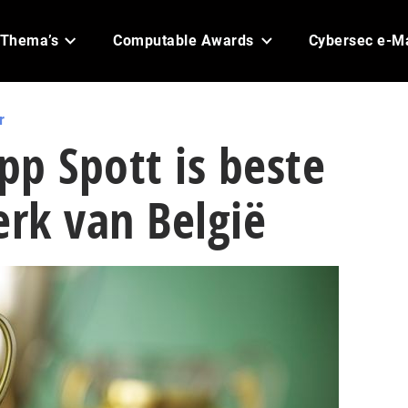
Thema’s
Computable Awards
Cybersec e-M
r
p Spott is beste
rk van België