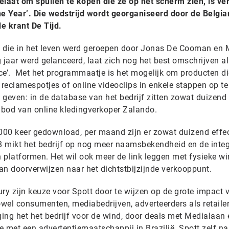
toelaat om spullen te kopen die ze op het scherm zien, is v
he Year’. Die wedstrijd wordt georganiseerd door de Belgia
e krant De Tijd.
up die in het leven werd geroepen door Jonas De Cooman en 
 jaar werd gelanceerd, laat zich nog het best omschrijven a
e’. Met het programmaatje is het mogelijk om producten di
reclamespotjes of online videoclips in enkele stappen op t
e geven: in de database van het bedrijf zitten zowat duizend
nbod van online kledingverkoper Zalando.
000 keer gedownload, per maand zijn er zowat duizend effe
 mikt het bedrijf op nog meer naamsbekendheid en de integ
n platformen. Het wil ook meer de link leggen met fysieke wi
an doorverwijzen naar het dichtstbijzijnde verkooppunt.
jury zijn keuze voor Spott door te wijzen op de grote impact 
wel consumenten, mediabedrijven, adverteerders als retaile
ging het het bedrijf voor de wind, door deals met Medialaan
re met een advertentiemaatschappij in Brazilië. Spott zelf n