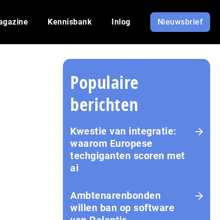
agazine
Kennisbank
Inlog
Nieuwsbrief
Populaire
berichten
Kwestie van integratie:
waarom Europese
techgiganten scoren met
ai
Amb­te­na­ren­bon­den
willen ban op software