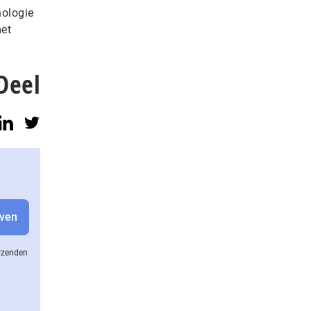
nologie
met
Deel
erzenden