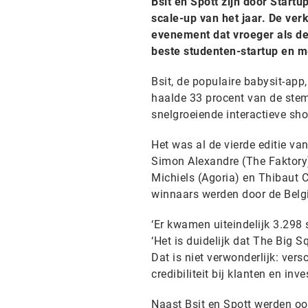
Bsit en Spott zijn door Startu
scale-up van het jaar. De ver
evenement dat vroeger als de 
beste studenten-startup en me
Bsit, de populaire babysit-app
haalde 33 procent van de ste
snelgroeiende interactieve sho
Het was al de vierde editie va
Simon Alexandre (The Faktory)
Michiels (Agoria) en Thibaut Cl
winnaars werden door de Belg
‘Er kwamen uiteindelijk 3.298 
‘Het is duidelijk dat The Big 
Dat is niet verwonderlijk: ver
credibiliteit bij klanten en inv
Naast Bsit en Spott werden ook