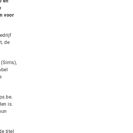
p en
e
n voor
edrijf
t, de
Sirris),
abel
e
ps.be.
en is.
hun
e titel