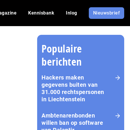
agazine
Kennisbank
Inlog
Nieuwsbrief
Populaire
berichten
Hackers maken
gegevens buiten van
31.000 rechtspersonen
in Liechtenstein
Amb­te­na­ren­bon­den
willen ban op software