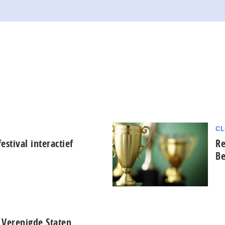
CL
stival interactief
Re
Be
 Verenigde Staten