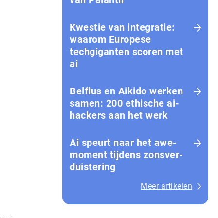
van Palantir
Kwestie van integratie:
waarom Europese
techgiganten scoren met
ai
Belfius en Aikido werken
samen: 200 ethische ai-
hackers aan het werk
Ai speurt naar het awe-
moment tijdens zons­ver­
duis­te­ring
Meer artikelen