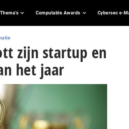
Thema’s
Computable Awards
Cybersec e-M
matie
tt zijn startup en
an het jaar