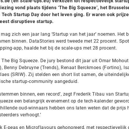
ps.be (en Scale-ups.eu) verkozen tot respectievelijk startu
kiezing vond plaats tijdens ‘The Big Squeeze’, het Brussels
Tech Startup Day door het leven ging. Er waren ook prijze
est disruptieve startup.
, mag zich een jaar lang ‘Startup van het jaar’ noemen. Het b
mmen binnen. DataStories werd tweede met 22 procent. Spot
pping-app, haalde het bij de scale-ups met 28 procent.
n The Big Squeeze. De jury bestond dit jaar uit Omar Mohout (
, Benny Debruyne (Trends), Renaat Berckmoes (Fortino), Is
aes (SRIW). Zij stelden een short list samen, de uiteindelijk
ische startup-community aangeduid.
stemmen binnen, een record’, zegt Frederik Tibau van Startu
Squeeze een belangrijk evenement op de tech-kalender geword
schillende oud-winnaars hebben ons laten weten dat de prijs 
esteerders verhoogt.’
 E-peas en Microflavours gehonoreerd, met respectievelijk d