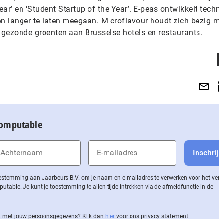
ear’ en ‘Student Startup of the Year’. E-peas ontwikkelt tech
en langer te laten meegaan. Microflavour houdt zich bezig 
n gezonde groenten aan Brusselse hotels en restaurants.
Computable
 toestemming aan Jaarbeurs B.V. om je naam en e-mailadres te verwerken voor het v
ble. Je kunt je toestemming te allen tijde intrekken via de af­meld­func­tie in de
 met jouw per­soons­ge­ge­vens? Klik dan
hier
voor ons privacy statement.