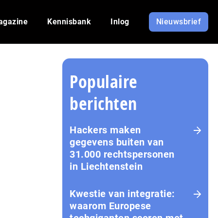
agazine
Kennisbank
Inlog
Nieuwsbrief
Populaire
berichten
Hackers maken
gegevens buiten van
31.000 rechtspersonen
in Liechtenstein
Kwestie van integratie:
waarom Europese