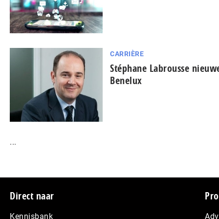
CARRIÈRE
Stéphane Labrousse nieuw
Benelux
...
Footer
Direct naar
Pro
Kennisbank
Adv