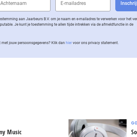
 toestemming aan Jaarbeurs B.V. om je naam en e-mailadres te verwerken voor het v
ble. Je kunt je toestemming te allen tijde intrekken via de af­meld­func­tie in de
 met jouw per­soons­ge­ge­vens? Klik dan
hier
voor ons privacy statement.
GO
ony Music
So