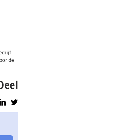
drijf
oor de
Deel