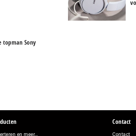
vo
e topman Sony
ducten
Contact
erteren en meer…
Contact