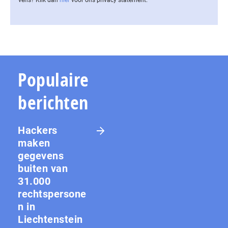
vens? Klik dan
hier
voor ons privacy statement.
Populaire
berichten
Hackers
maken
gegevens
buiten van
31.000
rechtspersone
n in
Liechtenstein