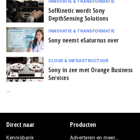
INNOVATIE & TRANSFORMATIE
SofKinetic wordt Sony
DepthSensing Solutions
INNOVATIE & TRANSFORMATIE
Sony neemt eSaturnus over
CLOUD & INFRASTRUCTUUR
Sony in zee met Orange Business
Services
...
Footer
Direct naar
Producten
Kennisbank
Adverteren en meer…