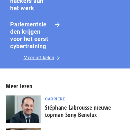
hackers aan
het werk
Parlementsle
den krijgen
voor het eerst
cybertraining
Meer artikelen
Meer lezen
CARRIÈRE
Stéphane Labrousse nieuwe
topman Sony Benelux