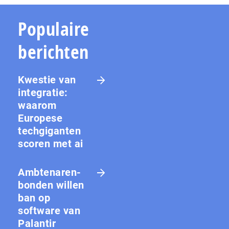
Populaire
berichten
Kwestie van
integratie:
waarom
Europese
techgiganten
scoren met ai
Amb­te­na­ren­
bon­den willen
ban op
software van
Palantir