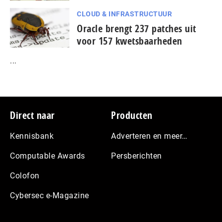
CLOUD & INFRASTRUCTUUR
Oracle brengt 237 patches uit
voor 157 kwetsbaarheden
...
Footer
Direct naar
Producten
Kennisbank
Adverteren en meer…
Computable Awards
Persberichten
Colofon
Cybersec e-Magazine