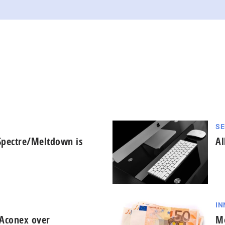
SE
 Spectre/Meltdown is
Al
IN
 Aconex over
Me