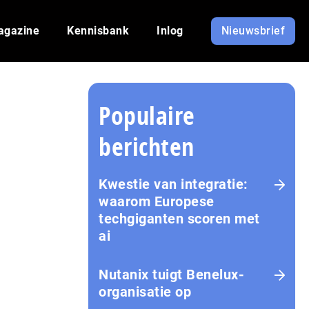
agazine
Kennisbank
Inlog
Nieuwsbrief
Populaire
berichten
Kwestie van integratie:
waarom Europese
techgiganten scoren met
ai
Nutanix tuigt Benelux-
organisatie op