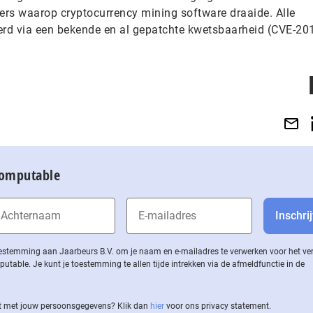
rs waarop cryptocurrency mining software draaide. Alle
erd via een bekende en al gepatchte kwetsbaarheid (CVE-20
Computable
 toestemming aan Jaarbeurs B.V. om je naam en e-mailadres te verwerken voor het v
ble. Je kunt je toestemming te allen tijde intrekken via de af­meld­func­tie in de
 met jouw per­soons­ge­ge­vens? Klik dan
hier
voor ons privacy statement.