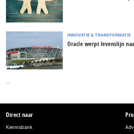
INNOVATIE & TRANSFORMATIE
Oracle werpt levenslijn naa
...
Footer
Direct naar
Pro
Kennisbank
Adv