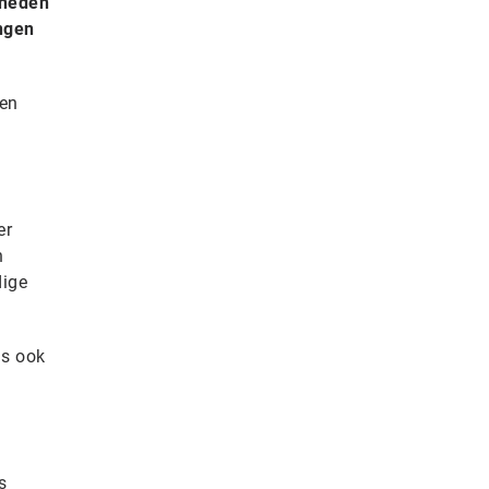
rheden
ingen
 en
er
n
dige
as ook
s