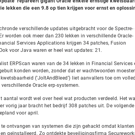
 Update’ repareert gigant Oracle enkele ernstige kwetsbaa
rie lekken die een 9.8 op tien krijgen voor ernst en oploss
atchronde verschillende updates uitgebracht voor de Spectre-
 Er worden ook meer dan 230 lekken in verschillende Oracle-
ancial Services Applications krijgen 34 patches, Fusion
ok voor Java waren er heel wat updates: 21.
alist ERPScan waren van de 34 lekken in Financial Services 
itgebuit konden worden, zonder dat er wachtwoorden moeste
kwetsbaarheid (‘JoltAndBleed’) liet aanvallers toe om volle
n verschillende Oracle erp-systemen.
at aantal wordt wel over heel wat producten verdeeld. Het w
er vorig jaar bracht het bedrijf 308 patches uit. De volgende
epland voor april.
n te ontvangen van systemen die zijn gehackt omdat klanten
en geïnstalleerd. Zo ontdekte beveiligingsfirma Securework