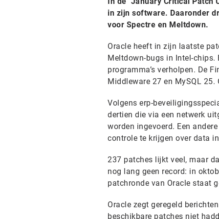
In de ‘January Critical Patch
in zijn software. Daaronder d
voor Spectre en Meltdown.
Oracle heeft in zijn laatste p
Meltdown-bugs in Intel-chips.
programma’s verholpen. De Fin
Middleware 27 en MySQL 25. O
Volgens erp-beveiligingsspeci
dertien die via een netwerk u
worden ingevoerd. Een andere 
controle te krijgen over data i
237 patches lijkt veel, maar d
nog lang geen record: in oktob
patchronde van Oracle staat g
Oracle zegt geregeld berichte
beschikbare patches niet hadd