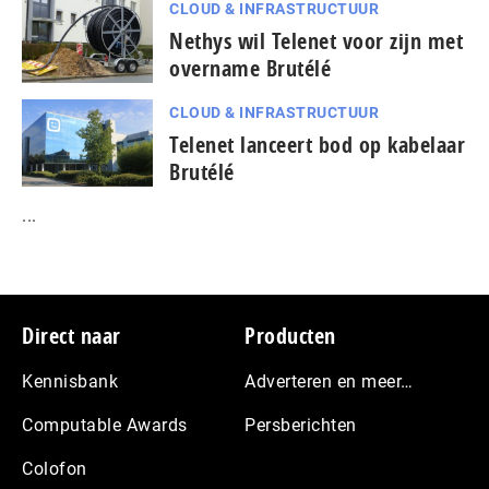
CLOUD & INFRASTRUCTUUR
Nethys wil Telenet voor zijn met
overname Brutélé
CLOUD & INFRASTRUCTUUR
Telenet lanceert bod op kabelaar
Brutélé
...
Footer
Direct naar
Producten
Kennisbank
Adverteren en meer…
Computable Awards
Persberichten
Colofon