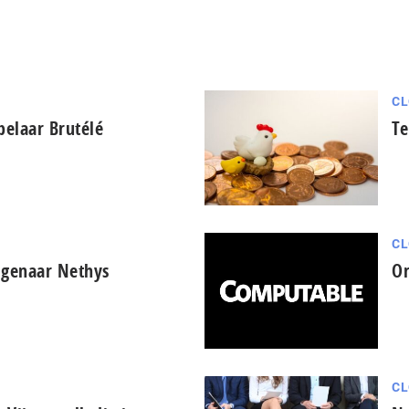
CL
belaar Brutélé
Te
CL
eigenaar Nethys
Or
CL