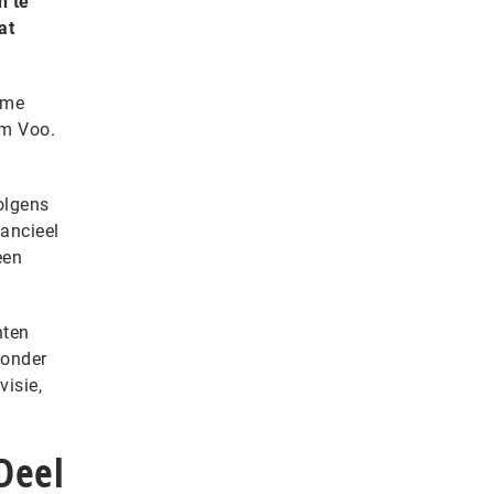
n te
at
ame
am Voo.
olgens
nancieel
een
nten
 onder
visie,
Deel