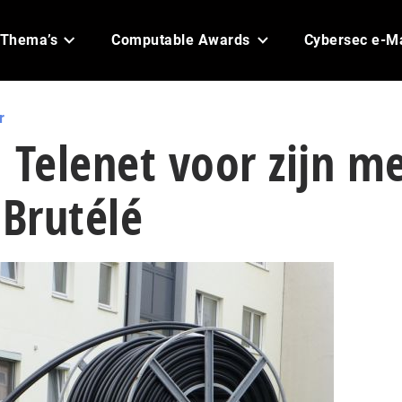
Thema’s
Computable Awards
Cybersec e-M
r
 Telenet voor zijn m
Brutélé