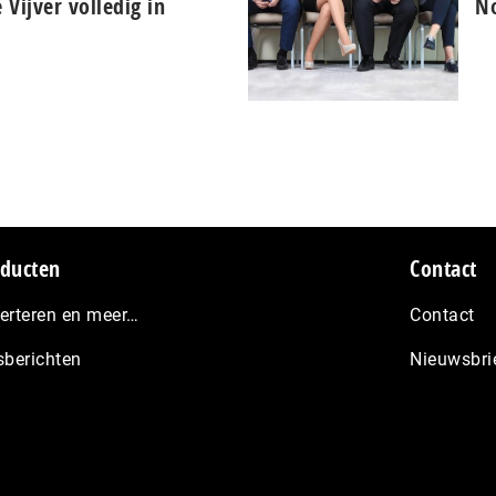
 Vijver volledig in
No
ducten
Contact
erteren en meer…
Contact
sberichten
Nieuwsbri