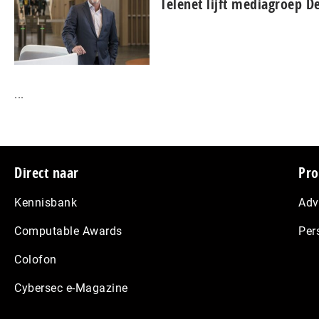
Telenet lijft mediagroep De
...
Footer
Direct naar
Pro
Kennisbank
Adv
Computable Awards
Per
Colofon
Cybersec e-Magazine