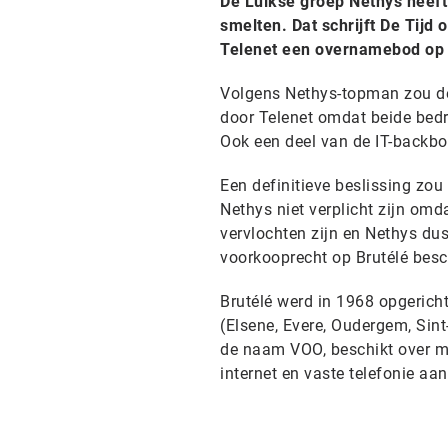
De Luikse groep Nethys heeft
smelten. Dat schrijft De Tij
Telenet een overnamebod op 
Volgens Nethys-topman zou de
door Telenet omdat beide bed
Ook een deel van de IT-backbo
Een definitieve beslissing zo
Nethys niet verplicht zijn omd
vervlochten zijn en Nethys dus
voorkooprecht op Brutélé besc
Brutélé werd in 1968 opgeric
(Elsene, Evere, Oudergem, Sint-
de naam VOO, beschikt over mee
internet en vaste telefonie aan