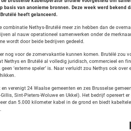
 de Brusselse kabeloperator Brutélé voorgesteld om same
d op basis van anonieme bronnen. Deze week werd bekend d
Brutélé heeft gelanceerd.
 combinatie Nethys-Brutélé meer zin hebben dan de overn
rijven al nauw operationeel samenwerken onder de merkna
ne wordt door beide bedrijven gedeeld.
u er nog voor de zomervakantie kunnen komen. Brutélé zou v
at Nethys en Brutélé al volledig juridisch, commercieel en fi
 geen ‘externe speler’ is. Naar verluidt zou Nethys ook over 
hikken.
ht en verenigt 24 Waalse gemeenten en zes Brusselse gemee
Gillis, Sint-Pieters-Woluwe en Ukkel). Het bedrijf opereert er
r dan 5.000 kilometer kabel in de grond en biedt kabeltele
.