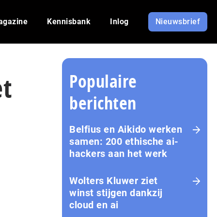
agazine
Kennisbank
Inlog
Nieuwsbrief
Populaire
et
berichten
Belfius en Aikido werken
samen: 200 ethische ai-
hackers aan het werk
Wolters Kluwer ziet
winst stijgen dankzij
cloud en ai