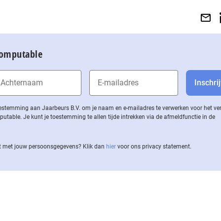
Computable
 toestemming aan Jaarbeurs B.V. om je naam en e-mailadres te verwerken voor het v
ble. Je kunt je toestemming te allen tijde intrekken via de af­meld­func­tie in de
 met jouw per­soons­ge­ge­vens? Klik dan
hier
voor ons privacy statement.