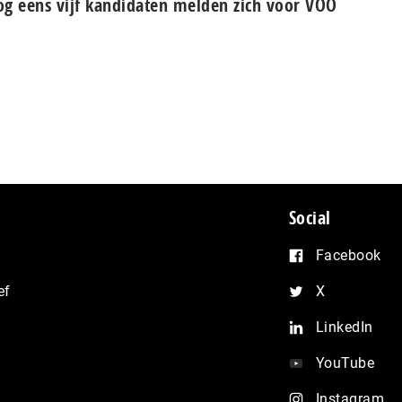
g eens vijf kandidaten melden zich voor VOO
Social
Facebook
ef
X
LinkedIn
YouTube
Instagram