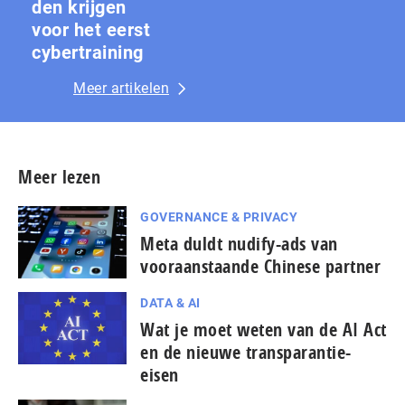
den krijgen
voor het eerst
cybertraining
Meer artikelen
Meer lezen
GOVERNANCE & PRIVACY
Meta duldt nudify-ads van
vooraanstaande Chinese partner
DATA & AI
Wat je moet weten van de AI Act
en de nieuwe transparantie-
eisen