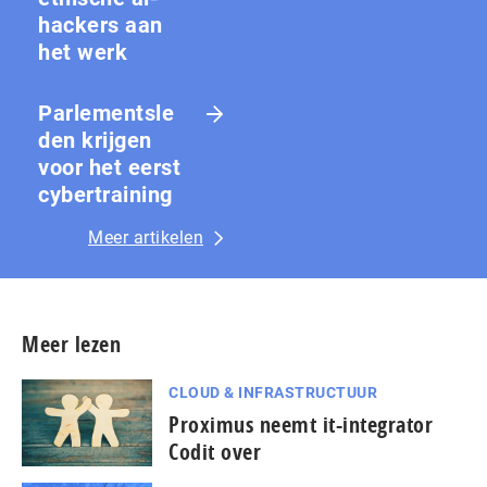
hackers aan
het werk
Parlementsle
den krijgen
voor het eerst
cybertraining
Meer artikelen
Meer lezen
CLOUD & INFRASTRUCTUUR
Proximus neemt it-integrator
Codit over