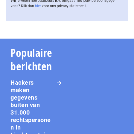
Wil je weten hoe Jaarbeurs B.V. omgaat met jouw per­soons­ge­ge­
vens? Klik dan
hier
voor ons privacy statement.
Populaire
berichten
Hackers
maken
gegevens
buiten van
31.000
rechtspersone
n in