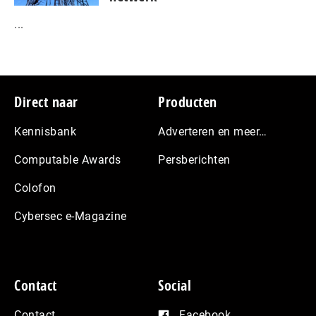
...
Footer
Direct naar
Producten
Kennisbank
Adverteren en meer…
Computable Awards
Persberichten
Colofon
Cybersec e-Magazine
Contact
Social
Contact
Facebook