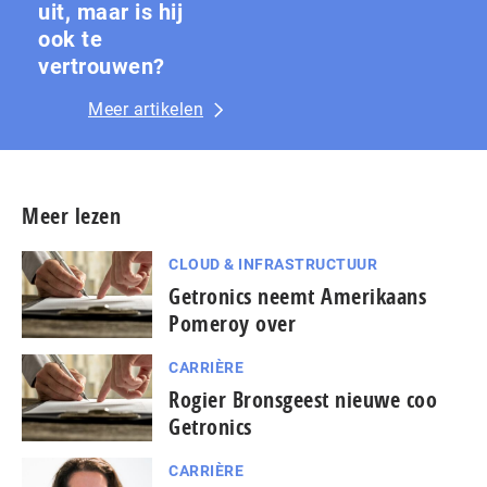
uit, maar is hij
ook te
vertrouwen?
Meer artikelen
Meer lezen
CLOUD & INFRASTRUCTUUR
Getronics neemt Amerikaans
Pomeroy over
CARRIÈRE
Rogier Bronsgeest nieuwe coo
Getronics
CARRIÈRE