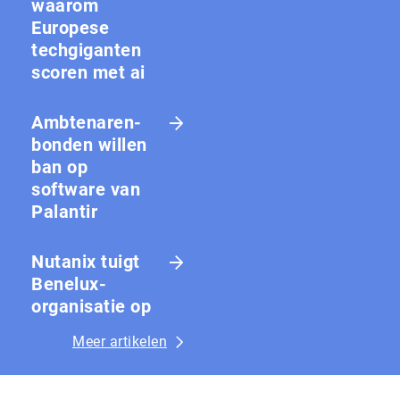
waarom
Europese
techgiganten
scoren met ai
Amb­te­na­ren­
bon­den willen
ban op
software van
Palantir
Nutanix tuigt
Benelux-
organisatie op
Meer artikelen