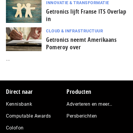
INNOVATIE & TRANSFORMATIE
Getronics lijft Franse ITS Overlap
in
CLOUD & INFRASTRUCTUUR
Getronics neemt Amerikaans
Pomeroy over
...
Footer
Direct naar
Producten
Kennisbank
Adverteren en meer…
Computable Awards
Persberichten
Colofon