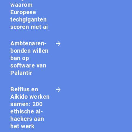
waarom
Europese
techgiganten
scoren met ai
Amb­te­na­ren­
bon­den willen
ban op
software van
Palantir
Belfius en
Aikido werken
samen: 200
ethische ai-
hackers aan
het werk