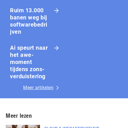
Ruim 13.000
banen weg bij
softwarebedri
jven
Ai speurt naar
het awe-
moment
tijdens zons­
ver­duis­te­ring
Meer artikelen
Meer lezen