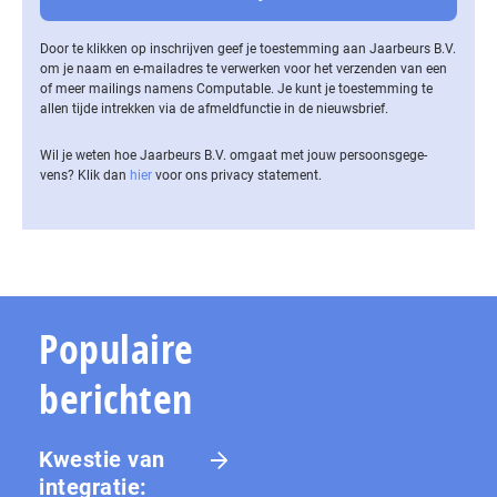
Door te klikken op inschrijven geef je toestemming aan Jaarbeurs B.V.
om je naam en e-mailadres te verwerken voor het verzenden van een
of meer mailings namens Computable. Je kunt je toestemming te
allen tijde intrekken via de af­meld­func­tie in de nieuwsbrief.
Wil je weten hoe Jaarbeurs B.V. omgaat met jouw per­soons­ge­ge­
vens? Klik dan
hier
voor ons privacy statement.
Populaire
berichten
Kwestie van
integratie: