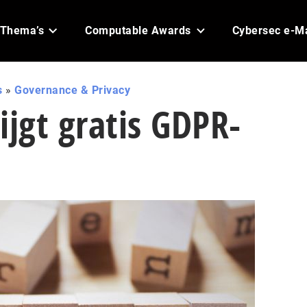
Thema’s
Computable Awards
Cybersec e-M
s
»
Governance & Privacy
ijgt gratis GDPR-