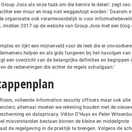
j Group Joos als onze taak om die kennis te delen’, zegt ceo
s achter een muur en mag niet weggestopt worden.’ Daarom st
 de organisatie ook verantwoordelijk is voor informatiebeveil
e, midden 2017 op de website van Group Joos met een blog 
plex en lijkt een mijnenveld voor de leek die er onvoorbere
ndernemers helpen en als gids fungeren bij het navolgen van
jgt een overzicht van de belangrijke definities en begrippen 
 en de redeneringen die achter de regels schuilgaan.’
stappenplan
icers, volleerde information security officers maar ook alle
ranciers; allemaal moeten we rekening houden met de nieuw
scherming en dataprivacy. Viktor D’Huys en Peter Witsenbu
 veel misverstanden bestaan binnen de kleine en middelgrote
t de regelgeving in de praktijk te brengen. Volgens de schr