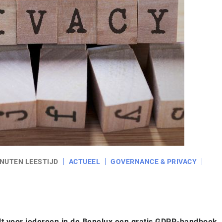
INUTEN LEESTIJD
ACTUEEL
GOVERNANCE & PRIVACY
lt voor iedereen in de Benelux een gratis GDPR-handboek