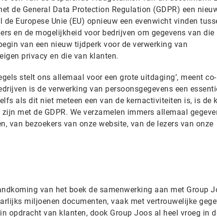
 met de General Data Protection Regulation (GDPR) een nieu
wil de Europese Unie (EU) opnieuw een evenwicht vinden tuss
gers en de mogelijkheid voor bedrijven om gegevens van die
 begin van een nieuw tijdperk voor de verwerking van
igen privacy en die van klanten.
egels stelt ons allemaal voor een grote uitdaging’, meent co
bedrijven is de verwerking van persoonsgegevens een essenti
elfs als dit niet meteen een van de kernactiviteiten is, is de
et zijn met de GDPR. We verzamelen immers allemaal gegeve
en, van bezoekers van onze website, van de lezers van onze
tandkoming van het boek de samenwerking aan met Group J
aarlijks miljoenen documenten, vaak met vertrouwelijke gege
t in opdracht van klanten, dook Group Joos al heel vroeg in d