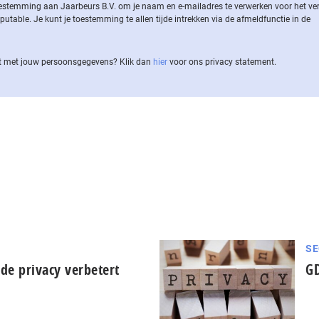
 toestemming aan Jaarbeurs B.V. om je naam en e-mailadres te verwerken voor het v
ble. Je kunt je toestemming te allen tijde intrekken via de af­meld­func­tie in de
 met jouw per­soons­ge­ge­vens? Klik dan
hier
voor ons privacy statement.
SE
 de privacy verbetert
GD