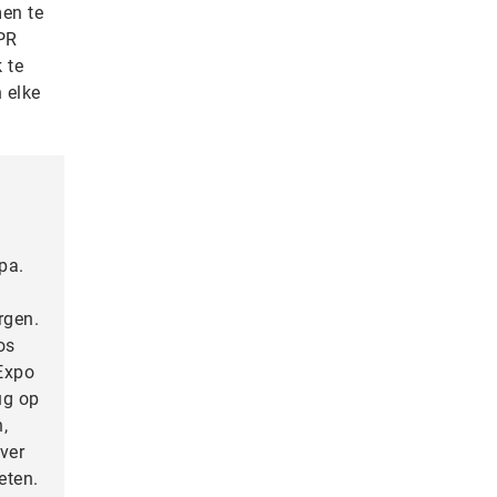
men te
PR
 te
 elke
pa.
rgen.
os
 Expo
ug op
,
ver
eten.