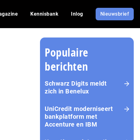
agazine
Kennisbank
Inlog
Nieuwsbrief
Populaire
berichten
Schwarz Digits meldt
zich in Benelux
UniCredit moderniseert
bankplatform met
Accenture en IBM