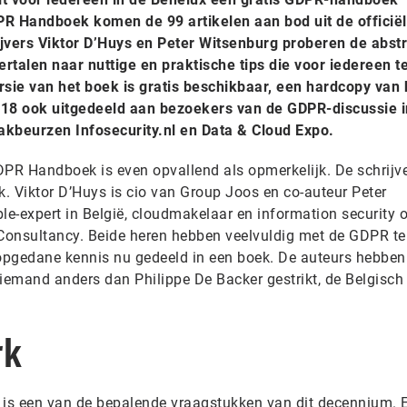
PR Handboek komen de 99 artikelen aan bod uit de officië
ijvers Viktor D’Huys en Peter Witsenburg proberen de abst
rtalen naar nuttige en praktische tips die voor iedereen t
ersie van het boek is gratis beschikbaar, een hardcopy van 
18 ook uitgedeeld aan bezoekers van de GDPR-discussie i
akbeurzen Infosecurity.nl en Data & Cloud Expo.
DPR Handboek is even opvallend als opmerkelijk. De schrijve
k. Viktor D’Huys is cio van Group Joos en co-auteur Peter
e-expert in België, cloudmakelaar en information security o
Consultancy. Beide heren hebben veelvuldig met de GDPR t
opgedane kennis nu gedeeld in een boek. De auteurs hebben
emand anders dan Philippe De Backer gestrikt, de Belgisch
rk
 is een van de bepalende vraagstukken van dit decennium. 