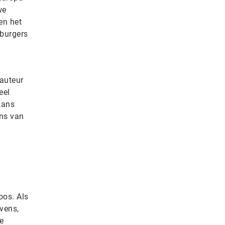
we
en het
 burgers
-auteur
eel
 kans
ns van
oos. Als
vens,
e