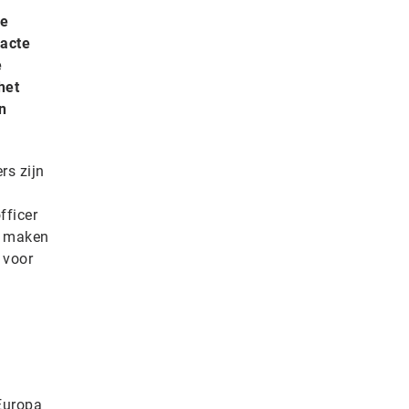
le
racte
e
het
n
rs zijn
fficer
e maken
 voor
Europa