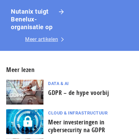
Nutanix tuigt
Benelux-
organisatie op
Meer artikelen
Meer lezen
DATA & AI
GDPR – de hype voorbij
CLOUD & INFRASTRUCTUUR
Meer investeringen in
cybersecurity na GDPR