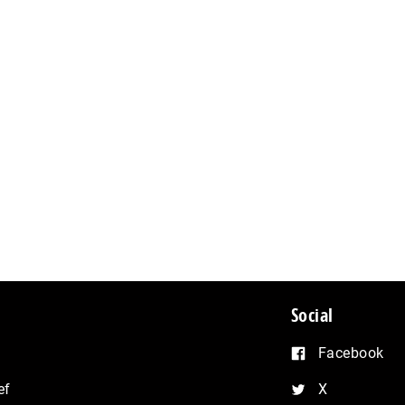
Social
Facebook
ef
X