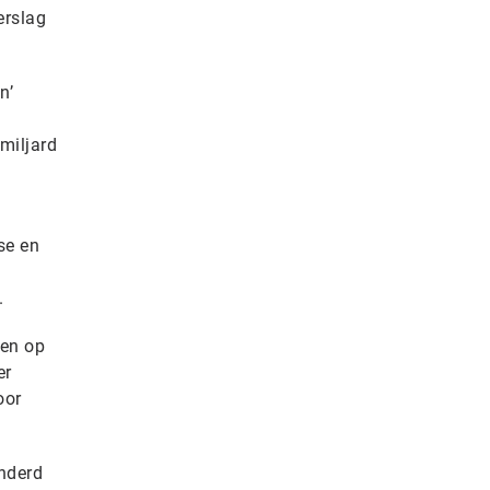
erslag
n’
n
miljard
se en
.
den op
er
oor
onderd