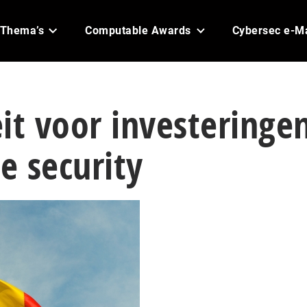
Thema’s
Computable Awards
Cybersec e-M
it voor investeringe
he security