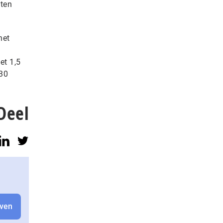
eten
het
et 1,5
030
Deel