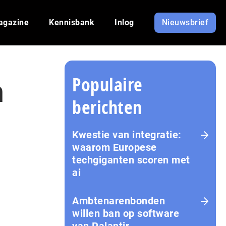
agazine
Kennisbank
Inlog
Nieuwsbrief
Populaire
n
berichten
Kwestie van integratie:
waarom Europese
techgiganten scoren met
ai
Amb­te­na­ren­bon­den
willen ban op software