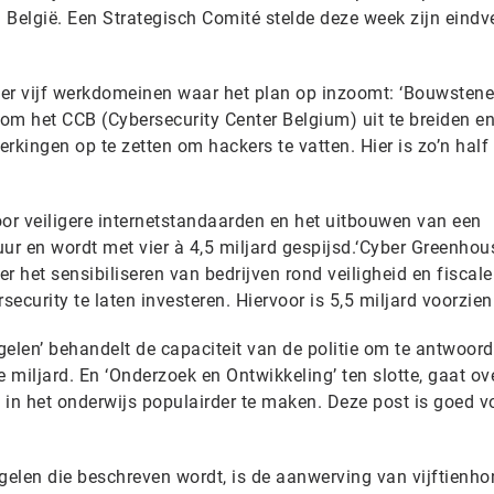
n België. Een Strategisch Comité stelde deze week zijn eindv
jn er vijf werkdomeinen waar het plan op inzoomt: ‘Bouwstene
om het CCB (Cybersecurity Center Belgium) uit te breiden e
ingen op te zetten om hackers te vatten. Hier is zo’n half 
 voor veiligere internetstandaarden en het uitbouwen van een
ur en wordt met vier à 4,5 miljard gespijsd.‘Cyber Greenhou
er het sensibiliseren van bedrijven rond veiligheid en fiscale
ecurity te laten investeren. Hiervoor is 5,5 miljard voorzien
len’ behandelt de capaciteit van de politie om te antwoor
e miljard. En ‘Onderzoek en Ontwikkeling’ ten slotte, gaat ov
n het onderwijs populairder te maken. Deze post is goed v
elen die beschreven wordt, is de aanwerving van vijftienh