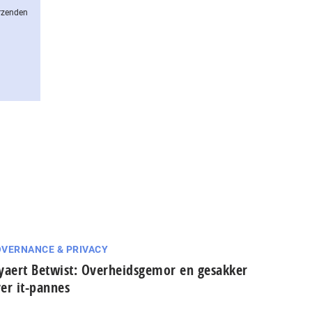
erzenden
VERNANCE & PRIVACY
yaert Betwist: Overheidsgemor en gesakker
er it-pannes