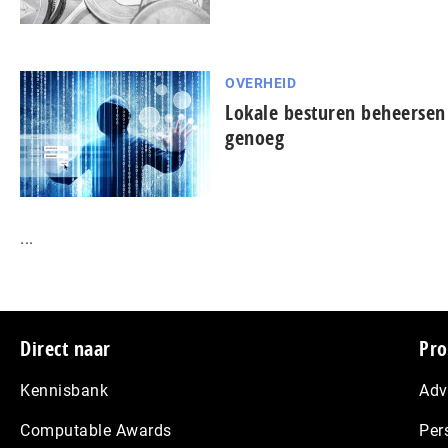
OVERHEID
Lokale besturen beheersen 
genoeg
...
Footer
Direct naar
Pro
Kennisbank
Adv
Computable Awards
Per