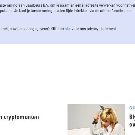
 toestemming aan Jaarbeurs B.V. om je naam en e-mailadres te verwerken voor het v
ble. Je kunt je toestemming te allen tijde intrekken via de af­meld­func­tie in de
 met jouw per­soons­ge­ge­vens? Klik dan
hier
voor ons privacy statement.
GO
n cryptomunten
Bl
ov