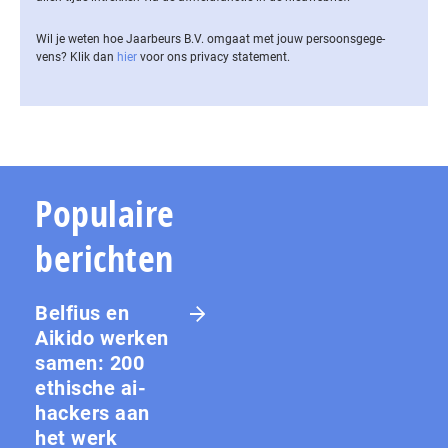
Wil je weten hoe Jaarbeurs B.V. omgaat met jouw per­soons­ge­ge­
vens? Klik dan
hier
voor ons privacy statement.
Populaire
berichten
Belfius en
Aikido werken
samen: 200
ethische ai-
hackers aan
het werk