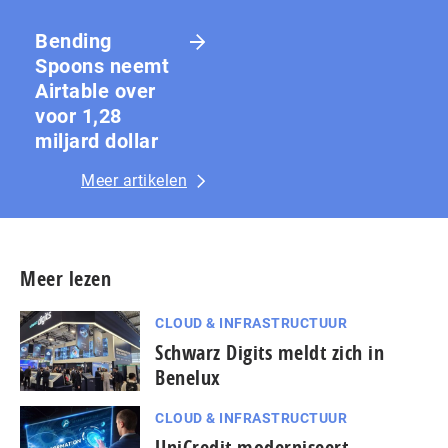
Bending
Spoons neemt
Airtable over
voor 1,28
miljard dollar
Meer artikelen
Meer lezen
CLOUD & INFRASTRUCTUUR
Schwarz Digits meldt zich in
Benelux
CLOUD & INFRASTRUCTUUR
UniCredit moderniseert