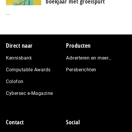
boekjaar met groeispurt
...
Footer
Direct naar
Producten
Kennisbank
Adverteren en meer…
Computable Awards
Persberichten
Colofon
Cybersec e-Magazine
Contact
Social