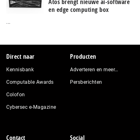
Atos brengt nieuwe ai-software
en edge computing box
...
Footer
Direct naar
Producten
Kennisbank
Adverteren en meer…
Computable Awards
Persberichten
Colofon
Cybersec e-Magazine
Contact
Social