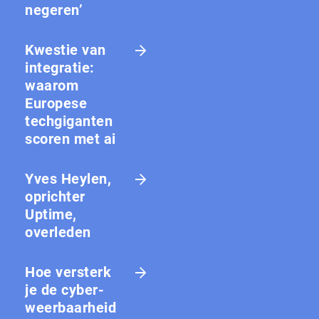
negeren’
Kwestie van
integratie:
waarom
Europese
techgiganten
scoren met ai
Yves Heylen,
oprichter
Uptime,
overleden
Hoe versterk
je de cy­ber­
weer­baar­heid