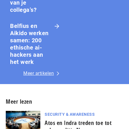
van je
collega’s?
Belfius en
Aikido werken
samen: 200
ethische ai-
hackers aan
het werk
Meer artikelen
Meer lezen
SECURITY & AWARENESS
Atos en Indra treden toe tot