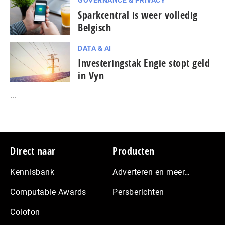
GOVERNANCE & PRIVACY
Sparkcentral is weer volledig
Belgisch
DATA & AI
Investeringstak Engie stopt geld
in Vyn
...
Footer
Direct naar
Producten
Kennisbank
Adverteren en meer…
Computable Awards
Persberichten
Colofon