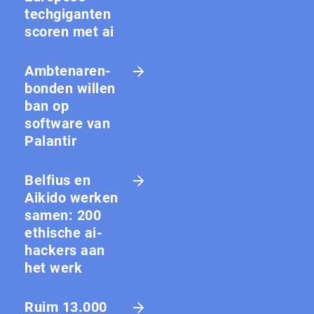
techgiganten
scoren met ai
Amb­te­na­ren­
bon­den willen
ban op
software van
Palantir
Belfius en
Aikido werken
samen: 200
ethische ai-
hackers aan
het werk
Ruim 13.000