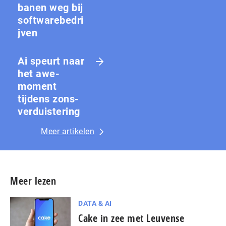
banen weg bij
softwarebedri
jven
Ai speurt naar
het awe-
moment
tijdens zons­
ver­duis­te­ring
Meer artikelen
Meer lezen
DATA & AI
Cake in zee met Leuvense