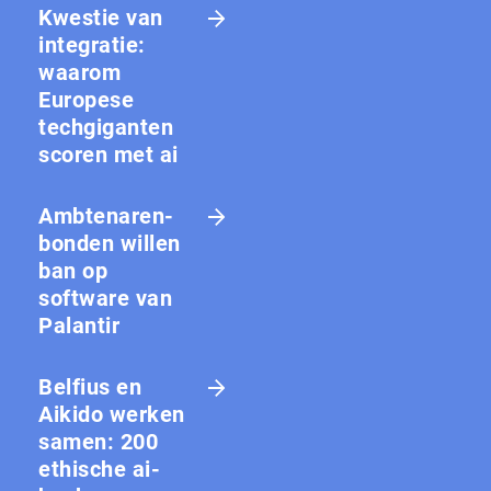
Kwestie van
integratie:
waarom
Europese
techgiganten
scoren met ai
Amb­te­na­ren­
bon­den willen
ban op
software van
Palantir
Belfius en
Aikido werken
samen: 200
ethische ai-