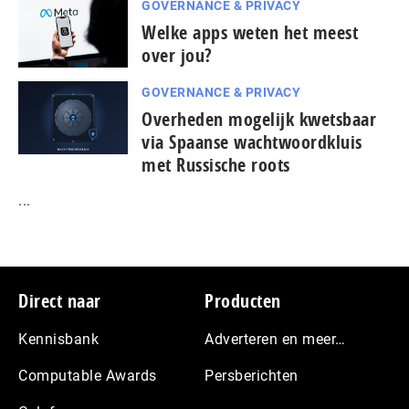
GOVERNANCE & PRIVACY
Welke apps weten het meest
over jou?
GOVERNANCE & PRIVACY
Overheden mogelijk kwetsbaar
via Spaanse wacht­woord­kluis
met Russische roots
...
Footer
Direct naar
Producten
Kennisbank
Adverteren en meer…
Computable Awards
Persberichten