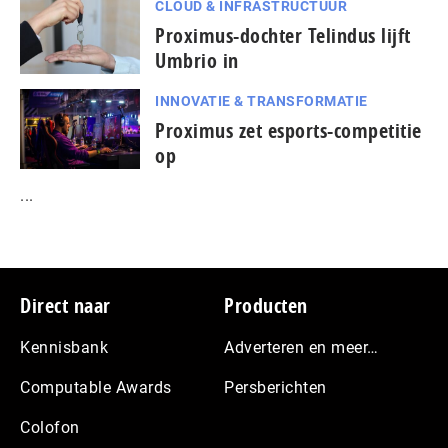
CLOUD & INFRASTRUCTUUR
Proximus-dochter Telindus lijft
Umbrio in
INNOVATIE & TRANSFORMATIE
Proximus zet esports-competitie
op
...
Footer
Direct naar
Producten
Kennisbank
Adverteren en meer…
Computable Awards
Persberichten
Colofon