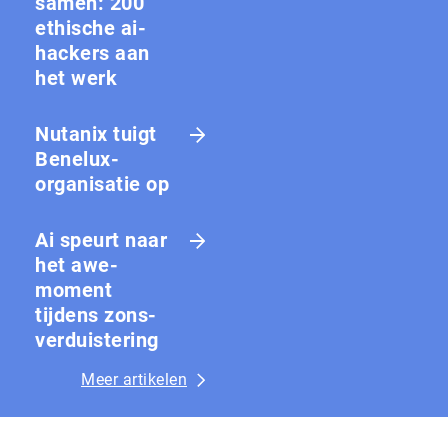
samen: 200
ethische ai-
hackers aan
het werk
Nutanix tuigt
Benelux-
organisatie op
Ai speurt naar
het awe-
moment
tijdens zons­
ver­duis­te­ring
Meer artikelen