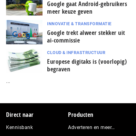
Google gaat Android-gebruikers
meer keuze geven
INNOVATIE & TRANSFORMATIE
Google trekt alweer stekker uit
ai-commissie
CLOUD & INFRASTRUCTUUR
Europese digitaks is (voorlopig)
begraven
...
Footer
Direct naar
Producten
Kennisbank
Adverteren en meer…