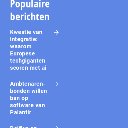
Populaire
berichten
Kwestie van
integratie:
waarom
Europese
techgiganten
scoren met ai
Amb­te­na­ren­
bon­den willen
ban op
software van
Palantir