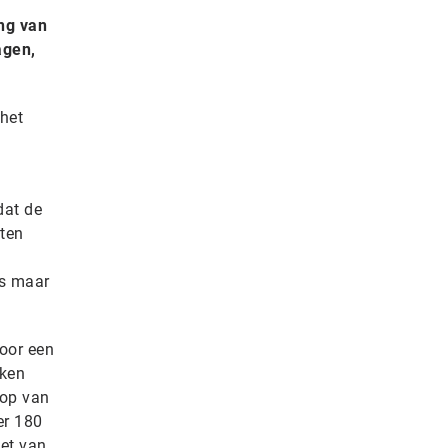
ng van
agen,
het
dat de
sten
as maar
voor een
aken
oop van
er 180
et van