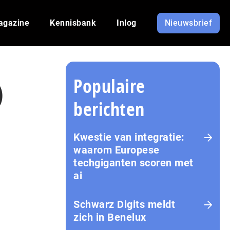
agazine
Kennisbank
Inlog
Nieuwsbrief
Populaire
)
berichten
Kwestie van integratie:
waarom Europese
techgiganten scoren met
ai
Schwarz Digits meldt
zich in Benelux