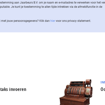
 toestemming aan Jaarbeurs B.V. om je naam en e-mailadres te verwerken voor het v
ble. Je kunt je toestemming te allen tijde intrekken via de af­meld­func­tie in de
 met jouw per­soons­ge­ge­vens? Klik dan
hier
voor ons privacy statement.
IN
-taks invoeren
Oo