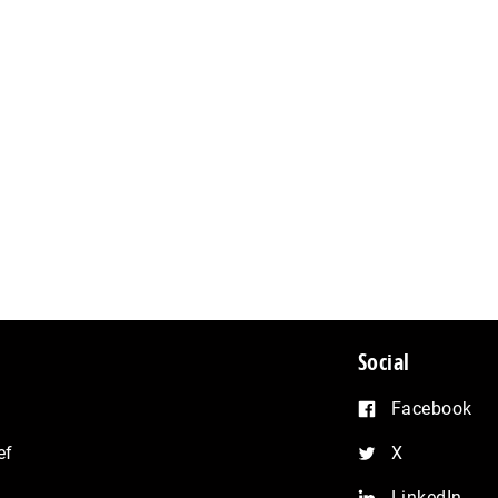
Social
Facebook
ef
X
LinkedIn