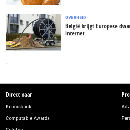
OVERHEID
België krijgt Europese dw
internet
...
Footer
Direct naar
Pro
Kennisbank
Adv
Computable Awards
Per
Colofon