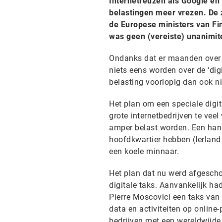
Internetreuzen als Google e
belastingen meer vrezen. De 
de Europese ministers van Fi
was geen (vereiste) unanimite
Ondanks dat er maanden over 
niets eens worden over de ‘dig
belasting voorlopig dan ook n
Het plan om een speciale digita
grote internetbedrijven te vee
amper belast worden. Een hand
hoofdkwartier hebben (Ierland
een koele minnaar.
Het plan dat nu werd afgescho
digitale taks. Aanvankelijk 
Pierre Moscovici een taks van
data en activiteiten op onlin
bedrijven met een wereldwijd