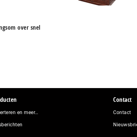
angsom over snel
ducten
Contact
erteren en meer…
Contact
sberichten
Nieuwsbri