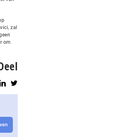
op
ici, zal
 geen
or om
Deel