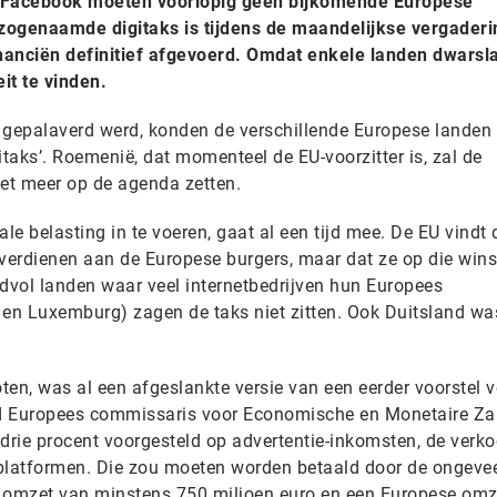
n Facebook moeten voorlopig geen bijkomende Europese
zogenaamde digitaks is tijdens de maandelijkse vergaderi
nanciën definitief afgevoerd. Omdat enkele landen dwarsl
it te vinden.
gepalaverd werd, konden de verschillende Europese landen 
itaks’. Roemenië, dat momenteel de EU-voorzitter is, zal de
iet meer op de agenda zetten.
le belasting in te voeren, gaat al een tijd mee. De EU vindt 
l verdienen aan de Europese burgers, maar dat ze op die win
vol landen waar veel internetbedrijven hun Europees
 en Luxemburg) zagen de taks niet zitten. Ook Duitsland w
ten, was al een afgeslankte versie van een eerder voorstel 
had Europees commissaris voor Economische en Monetaire Z
 drie procent voorgesteld op advertentie-inkomsten, de verk
e-platformen. Die zou moeten worden betaald door de ongeve
e omzet van minstens 750 miljoen euro en een Europese omz