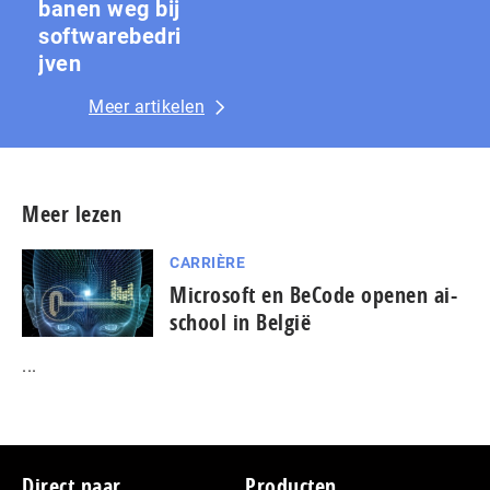
banen weg bij
softwarebedri
jven
Meer artikelen
Meer lezen
CARRIÈRE
Microsoft en BeCode openen ai-
school in België
...
Footer
Direct naar
Producten