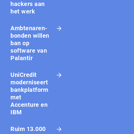
hackers aan
het werk
Amb­te­na­ren­
bon­den willen
ban op
software van
Palantir
UniCredit
moderniseert
bankplatform
met
Accenture en
IBM
Ruim 13.000