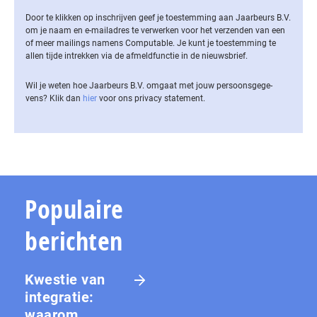
Door te klikken op inschrijven geef je toestemming aan Jaarbeurs B.V.
om je naam en e-mailadres te verwerken voor het verzenden van een
of meer mailings namens Computable. Je kunt je toestemming te
allen tijde intrekken via de af­meld­func­tie in de nieuwsbrief.
Wil je weten hoe Jaarbeurs B.V. omgaat met jouw per­soons­ge­ge­
vens? Klik dan
hier
voor ons privacy statement.
Populaire
berichten
Kwestie van
integratie:
waarom