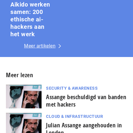
Aikido werken
samen: 200
ethische ai-
hackers aan
het werk
Meer artikelen
Meer lezen
SECURITY & AWARENESS
Assange beschuldigd van banden
met hackers
CLOUD & INFRASTRUCTUUR
Julian Assange aangehouden in
Londen