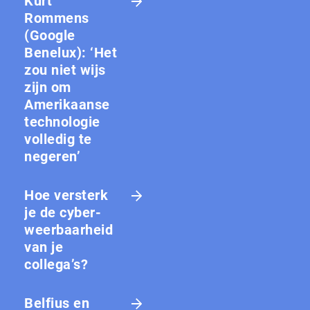
Kurt
Rommens
(Google
Benelux): ‘Het
zou niet wijs
zijn om
Amerikaanse
technologie
volledig te
negeren’
Hoe versterk
je de cy­ber­
weer­baar­heid
van je
collega’s?
Belfius en