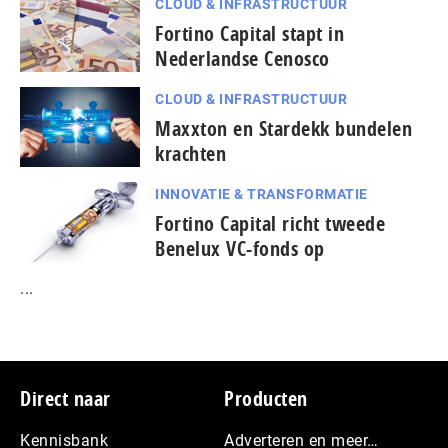
CLOUD & INFRASTRUCTUUR
Fortino Capital stapt in
Nederlandse Cenosco
CLOUD & INFRASTRUCTUUR
Maxxton en Stardekk bundelen
krachten
INNOVATIE & TRANSFORMATIE
Fortino Capital richt tweede
Benelux VC-fonds op
...
Footer
Direct naar
Producten
Kennisbank
Adverteren en meer…