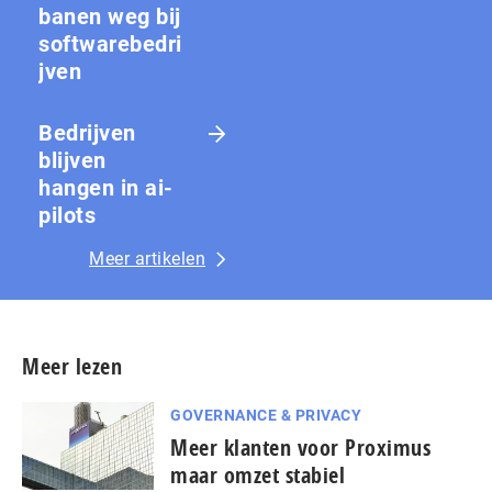
banen weg bij
softwarebedri
jven
Bedrijven
blijven
hangen in ai-
pilots
Meer artikelen
Meer lezen
GOVERNANCE & PRIVACY
Meer klanten voor Proximus
maar omzet stabiel