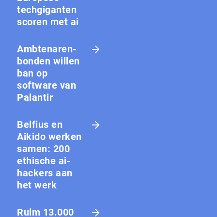
techgiganten
scoren met ai
Amb­te­na­ren­
bon­den willen
ban op
software van
Palantir
Belfius en
Aikido werken
samen: 200
ethische ai-
hackers aan
het werk
Ruim 13.000