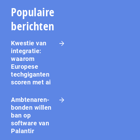
Populaire
berichten
Kwestie van
integratie:
waarom
Europese
techgiganten
scoren met ai
Amb­te­na­ren­
bon­den willen
ban op
software van
Palantir