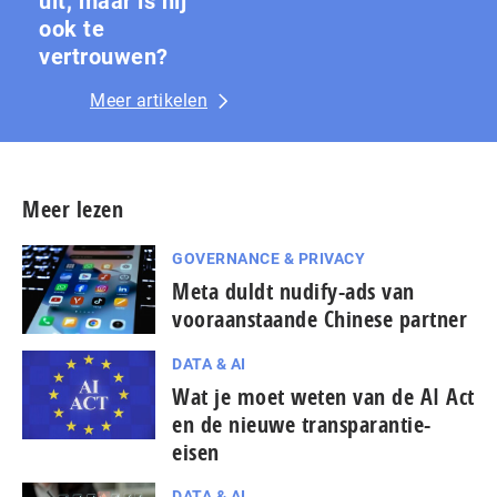
uit, maar is hij
ook te
vertrouwen?
Meer artikelen
Meer lezen
GOVERNANCE & PRIVACY
Meta duldt nudify-ads van
vooraanstaande Chinese partner
DATA & AI
Wat je moet weten van de AI Act
en de nieuwe transparantie-
eisen
DATA & AI