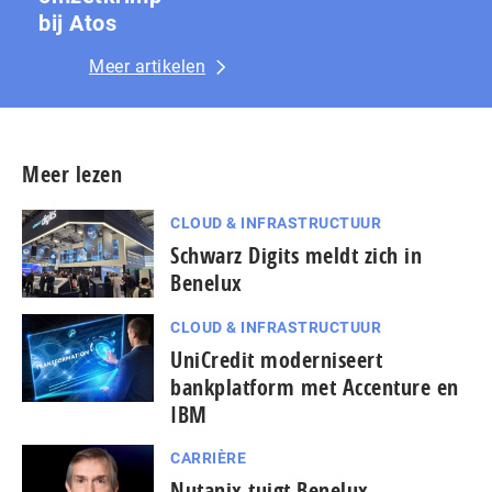
bij Atos
Meer artikelen
Meer lezen
CLOUD & INFRASTRUCTUUR
Schwarz Digits meldt zich in
Benelux
CLOUD & INFRASTRUCTUUR
UniCredit moderniseert
bankplatform met Accenture en
IBM
CARRIÈRE
Nutanix tuigt Benelux-