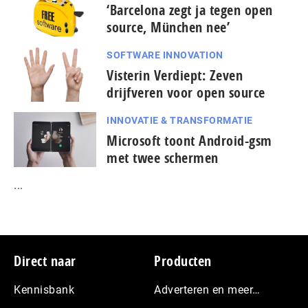
‘Barcelona zegt ja tegen open
source, München nee’
SOFTWARE INNOVATION
Visterin Verdiept: Zeven
drijfveren voor open source
INNOVATIE & TRANSFORMATIE
Microsoft toont Android-gsm
met twee schermen
...
Footer
Direct naar
Producten
Kennisbank
Adverteren en meer…