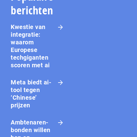
berichten
Kwestie van
integratie:
waarom
Europese
techgiganten
scoren met ai
Meta biedt ai-
tool tegen
‘Chinese’
prijzen
Amb­te­na­ren­
bon­den willen