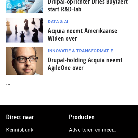
Drupal-oprichter Dries Buytaert
start R&D-lab
DATA & AI
Acquia neemt Amerikaanse
Widen over
INNOVATIE & TRANSFORMATIE
Drupal-holding Acquia neemt
AgileOne over
...
Footer
Direct naar
Producten
Kennisbank
Adverteren en meer…