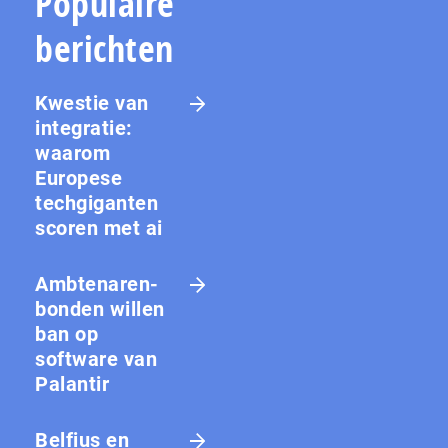
Populaire
berichten
Kwestie van
integratie:
waarom
Europese
techgiganten
scoren met ai
Amb­te­na­ren­
bon­den willen
ban op
software van
Palantir
Belfius en