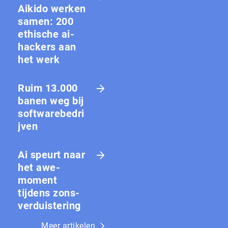
Aikido werken
samen: 200
ethische ai-
hackers aan
het werk
Ruim 13.000
banen weg bij
softwarebedri
jven
Ai speurt naar
het awe-
moment
tijdens zons­
ver­duis­te­ring
Meer artikelen