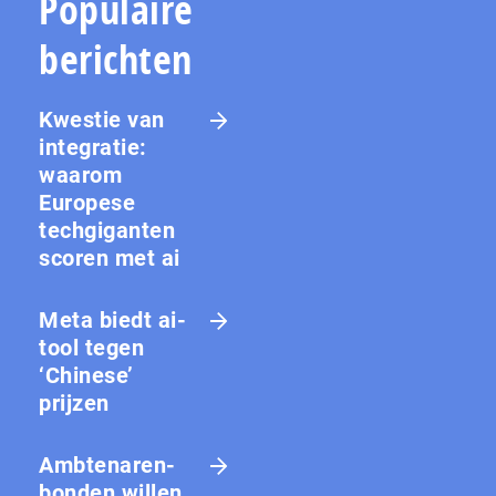
Populaire
berichten
Kwestie van
integratie:
waarom
Europese
techgiganten
scoren met ai
Meta biedt ai-
tool tegen
‘Chinese’
prijzen
Amb­te­na­ren­
bon­den willen