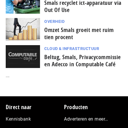
Smals recyclet ict-apparatuur via
Out Of Use
OVERHEID
Omzet Smals groeit met ruim
tien procent
CLOUD & INFRASTRUCTUUR
Beltug, Smals, Privacycommissie
en Adecco in Computable Café
...
Footer
Direct naar
Producten
Kennisbank
Adverteren en meer…