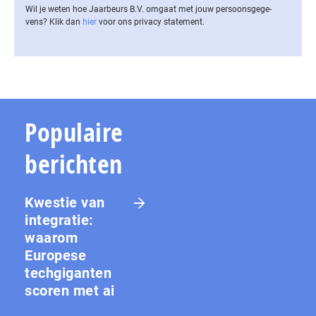
Wil je weten hoe Jaarbeurs B.V. omgaat met jouw per­soons­ge­ge­
vens? Klik dan
hier
voor ons privacy statement.
Populaire
berichten
Kwestie van
integratie:
waarom
Europese
techgiganten
scoren met ai