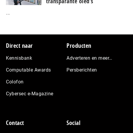
transparante oled’s
...
Footer
Direct naar
Producten
Kennisbank
Adverteren en meer…
Computable Awards
Persberichten
Colofon
Cybersec e-Magazine
Contact
Social