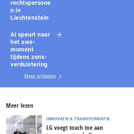
rechtspersone
n in
Liechtenstein
Ai speurt naar
het awe-
moment
tijdens zons­
ver­duis­te­ring
Meer artikelen
Meer lezen
INNOVATIE & TRANSFORMATIE
LG voegt touch toe aan