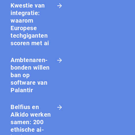
Kwestie van
integratie:
waarom
Europese
techgiganten
scoren met ai
Amb­te­na­ren­
bon­den willen
ban op
software van
Palantir
Belfius en
Aikido werken
samen: 200
ethische ai-