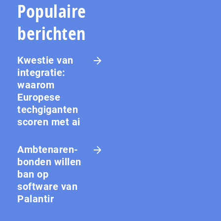
Populaire
berichten
Kwestie van
integratie:
waarom
Europese
techgiganten
scoren met ai
Amb­te­na­ren­
bon­den willen
ban op
software van
Palantir