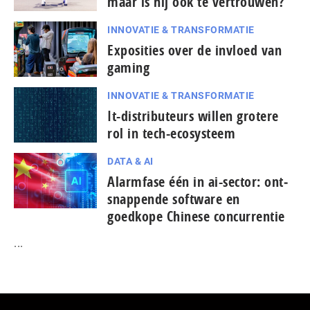
maar is hij ook te vertrouwen?
INNOVATIE & TRANSFORMATIE
Exposities over de invloed van
gaming
INNOVATIE & TRANSFORMATIE
It-dis­tri­bu­teurs willen grotere
rol in tech-ecosysteem
DATA & AI
Alarmfase één in ai-sector: ont­
snap­pen­de software en
goedkope Chinese con­cur­ren­tie
...