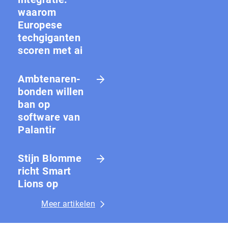
waarom
Europese
techgiganten
scoren met ai
Amb­te­na­ren­
bon­den willen
ban op
software van
Palantir
Stijn Blomme
richt Smart
Lions op
Meer artikelen