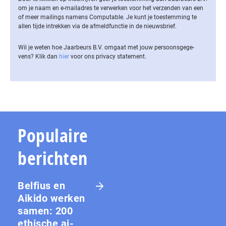
om je naam en e-mailadres te verwerken voor het verzenden van een
of meer mailings namens Computable. Je kunt je toestemming te
allen tijde intrekken via de af­meld­func­tie in de nieuwsbrief.
Wil je weten hoe Jaarbeurs B.V. omgaat met jouw per­soons­ge­ge­
vens? Klik dan
hier
voor ons privacy statement.
Populaire
berichten
Belfius en
Aikido werken
samen: 200
ethische ai-