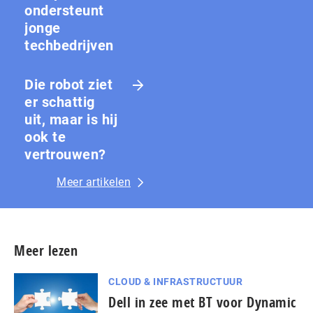
ondersteunt
jonge
techbedrijven
Die robot ziet
er schattig
uit, maar is hij
ook te
vertrouwen?
Meer artikelen
Meer lezen
CLOUD & INFRASTRUCTUUR
Dell in zee met BT voor Dynamic