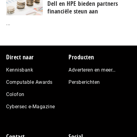
Dell en HPE bieden partners
financiële steun aan
...
Footer
Direct naar
Producten
Kennisbank
Adverteren en meer…
Computable Awards
Persberichten
Colofon
Cybersec e-Magazine
Contact
Social