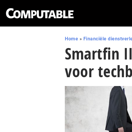
Home
»
Financiële dienstverl
Smartfin I
voor techb