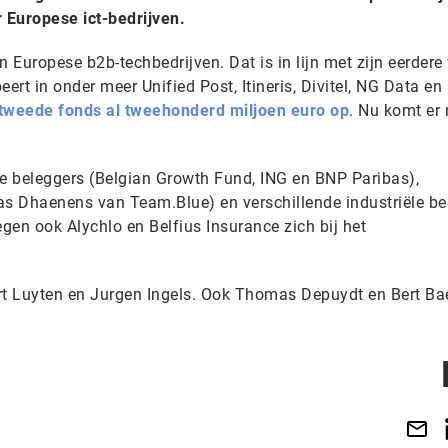
r Europese ict-bedrijven.
in Europese b2b-techbedrijven. Dat is in lijn met zijn eerdere
peert in onder meer Unified Post, Itineris, Divitel, NG Data en
 tweede fonds al tweehonderd miljoen euro op
. Nu komt er
ele beleggers (Belgian Growth Fund, ING en BNP Paribas),
 Dhaenens van Team.Blue) en verschillende industriële bed
gen ook Alychlo en Belfius Insurance zich bij het
rt Luyten en Jurgen Ingels. Ook Thomas Depuydt en Bert Bae