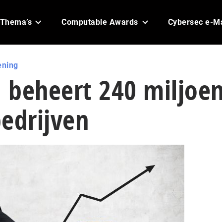
Thema’s
Computable Awards
Cybersec e-M
ening
I beheert 240 miljoe
edrijven