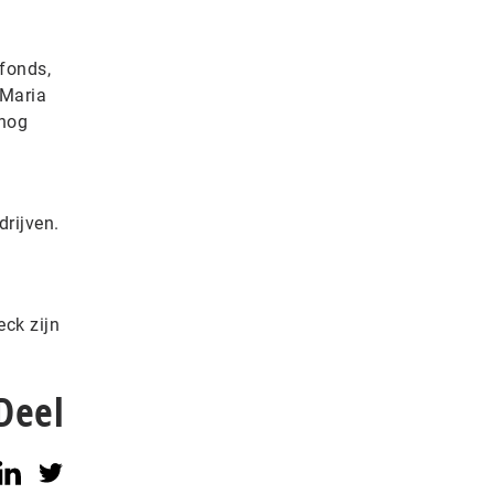
 fonds,
 Maria
 nog
rijven.
ck zijn
Deel