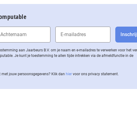
Computable
 toestemming aan Jaarbeurs B.V. om je naam en e-mailadres te verwerken voor het v
ble. Je kunt je toestemming te allen tijde intrekken via de af­meld­func­tie in de
 met jouw per­soons­ge­ge­vens? Klik dan
hier
voor ons privacy statement.