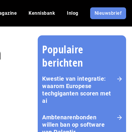
agazine
Kennisbank
Inlog
Nieuwsbrief
Populaire
n
berichten
Kwestie van integratie:
waarom Europese
techgiganten scoren met
ai
Amb­te­na­ren­bon­den
willen ban op software