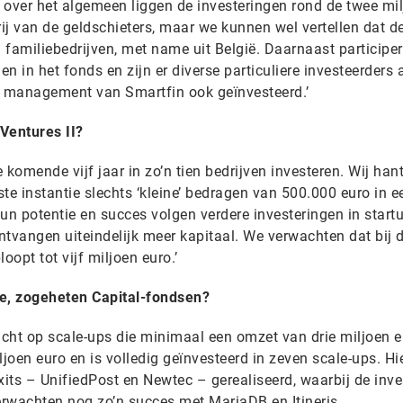
 over het algemeen liggen de investeringen rond de twee mi
j van de geldschieters, maar we kunnen wel vertellen dat de
 familiebedrijven, met name uit België. Daarnaast participe
en in het fonds en zijn er diverse particuliere investeerders
t management van Smartfin ook geïnvesteerd.’
Ventures II?
e komende vijf jaar in zo’n tien bedrijven investeren. Wij han
ste instantie slechts ‘kleine’ bedragen van 500.000 euro in e
un potentie en succes volgen verdere investeringen in start
ontvangen uiteindelijk meer kapitaal. We verwachten dat bij d
loopt tot vijf miljoen euro.’
re, zogeheten Capital-fondsen?
icht op scale-ups die minimaal een omzet van drie miljoen 
ljoen euro en is volledig geïnvesteerd in zeven scale-ups. Hi
its – UnifiedPost en Newtec – gerealiseerd, waarbij de inve
erwachten nog zo’n succes met MariaDB en Itineris.