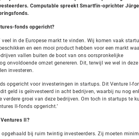
nvesteerders. Computable spreekt Smartfin-oprichter Jürg
eringsfonds.
tures-fonds opgericht?
ijf veel in de Europese markt te vinden. Wij komen vaak start
 beschikken en een mooi product hebben voor een markt waa
edrijven vallen buiten de boot van ons oorspronkelijke
og onvoldoende omzet genereren. Dit, terwijl we wel in deze
len investeren.
s opgericht voor investeringen in startups. Dit Venture I-fo
dit geld is geïnvesteerd in acht bedrijven, waarbij nu nog en
e verdere groei van deze bedrijven. Om toch in startups te 
ntures II-fonds opgericht.’
 Ventures II?
n opgehaald bij ruim twintig investeerders. Zij moeten minim