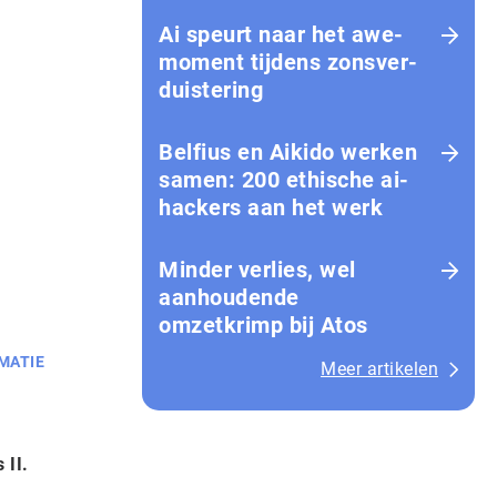
Ai speurt naar het awe-
moment tijdens zons­ver­
duis­te­ring
Belfius en Aikido werken
samen: 200 ethische ai-
hackers aan het werk
Minder verlies, wel
aanhoudende
omzetkrimp bij Atos
MATIE
Meer artikelen
 II.