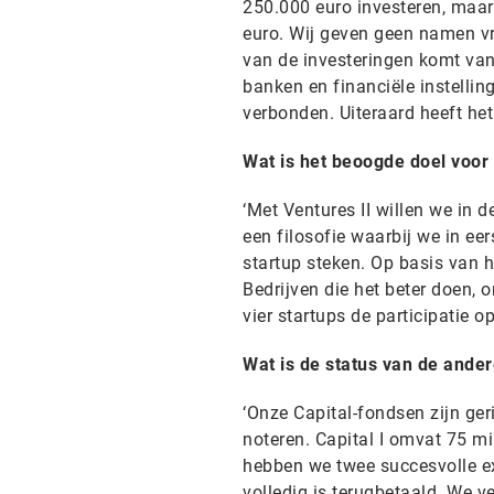
250.000 euro investeren, maar
euro. Wij geven geen namen vri
van de investeringen komt van
banken en financiële instelling
verbonden. Uiteraard heeft he
Wat is het beoogde doel voor 
‘Met Ventures II willen we in d
een filosofie waarbij we in eer
startup steken. Op basis van h
Bedrijven die het beter doen, 
vier startups de participatie op
Wat is de status van de ande
‘Onze Capital-fondsen zijn ger
noteren. Capital I omvat 75 mi
hebben we twee succesvolle ex
volledig is terugbetaald. We v