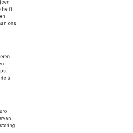
ljoen
 helft
ren
 aan ons
teren
en
ups.
rie á
euro
ervan
stering