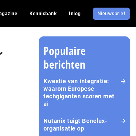
agazine
Kennisbank
Inlog
Nieuwsbrief
Populaire
r
berichten
Kwestie van integratie:
waarom Europese
techgiganten scoren met
ai
Nutanix tuigt Benelux-
organisatie op