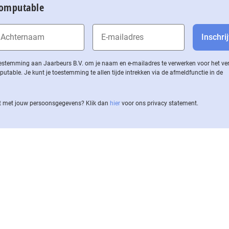
Computable
 toestemming aan Jaarbeurs B.V. om je naam en e-mailadres te verwerken voor het v
ble. Je kunt je toestemming te allen tijde intrekken via de af­meld­func­tie in de
 met jouw per­soons­ge­ge­vens? Klik dan
hier
voor ons privacy statement.