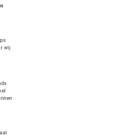
en
ups
r wij
nds
kel
kunnen
aal