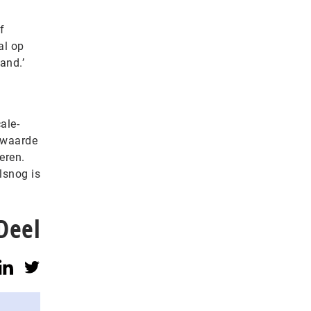
f
al op
and.’
ale-
a waarde
eren.
lsnog is
Deel