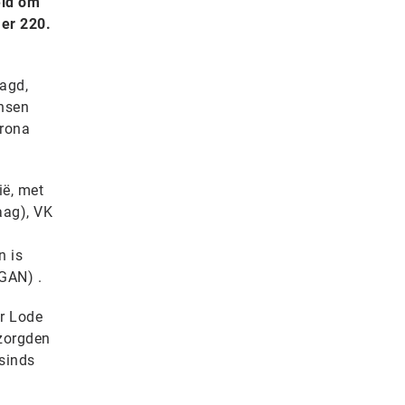
eld om
 er 220.
agd,
ensen
orona
ië, met
aag), VK
n is
(GAN) .
er Lode
 zorgden
sinds