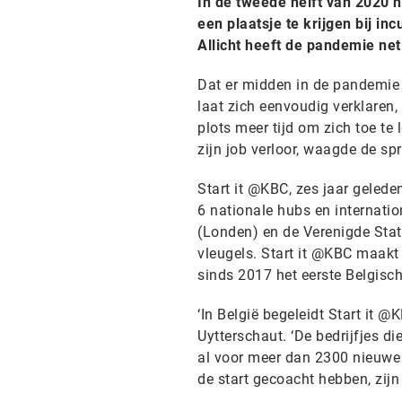
In de tweede helft van 2020
een plaatsje te krijgen bij i
Allicht heeft de pandemie ne
Dat er midden in de pandemie 
laat zich eenvoudig verklaren
plots meer tijd om zich toe te
zijn job verloor, waagde de sp
Start it @KBC, zes jaar geleden
6 nationale hubs en internatio
(Londen) en de Verenigde Stat
vleugels. Start it @KBC maakt
sinds 2017 het eerste Belgisch
‘In België begeleidt Start it 
Uytterschaut. ‘De bedrijfjes d
al voor meer dan 2300 nieuwe 
de start gecoacht hebben, zijn