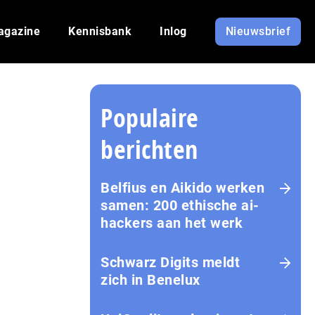
agazine
Kennisbank
Inlog
Nieuwsbrief
Populaire
berichten
Belfius en Aikido werken
samen: 200 ethische ai-
hackers aan het werk
Schwarz Digits meldt
zich in Benelux