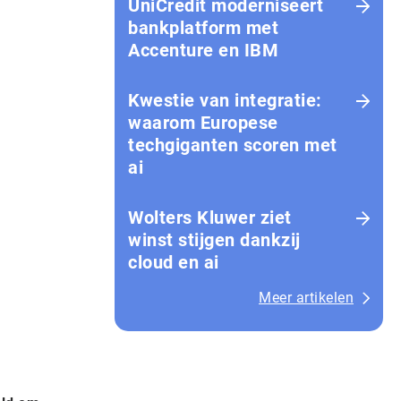
UniCredit moderniseert
bankplatform met
Accenture en IBM
Kwestie van integratie:
waarom Europese
techgiganten scoren met
ai
Wolters Kluwer ziet
winst stijgen dankzij
cloud en ai
Meer artikelen