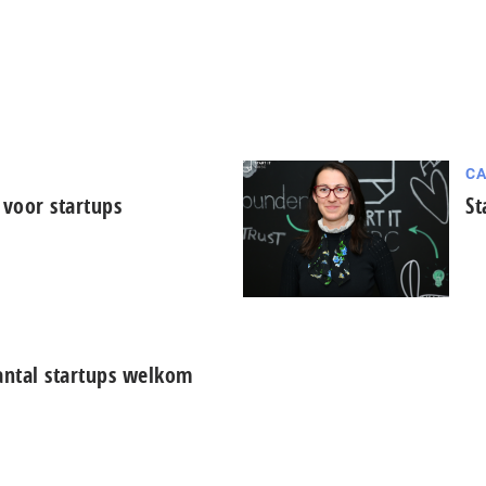
CA
 voor startups
St
antal startups welkom