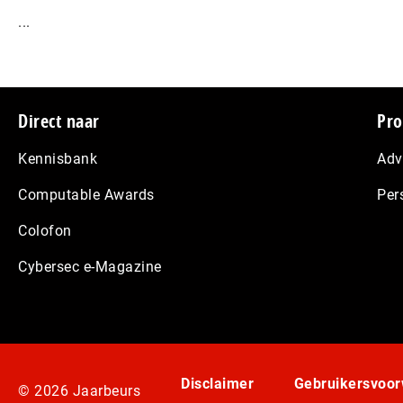
...
Footer
Direct naar
Pro
Kennisbank
Adv
Computable Awards
Per
Colofon
Cybersec e-Magazine
Disclaimer
Gebruikersvoo
© 2026 Jaarbeurs