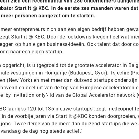
 heeft zich een recordaantal van 280 ondernemers aangem
ncubator Start it @ KBC. In de eerste zes maanden waren dat
t meer personen aangezet om te starten.
meer entrepreneurs zich aan een eigen bedrijf hebben gewa
, zegt Start it @ KBC. Door de lockdowns kregen heel wat m
 leggen op hun eigen business-ideeën. Ook talent dat door c
rong naar een eigen startup.
 opgericht, is uitgegroeid tot de grootste accelerator in Belg
nale vestigingen in Hongarije (Budapest, Gyor), Tsjechië (Pr
en (New York) en met meer dan duizend startups onder zijn
 bovendien deel uit van de top van Europese acceleratoren e
e ‘by invitation only’-lid van de Global Accelerator network 
@KBC jaarlijks 120 tot 135 nieuwe startups’, zegt medeopricht
ie in de voorbije jaren via Start it @KBC konden doorgroeien,
jobs. Twee derde van de meer dan duizend startups die we 
 vandaag de dag nog steeds actief.’