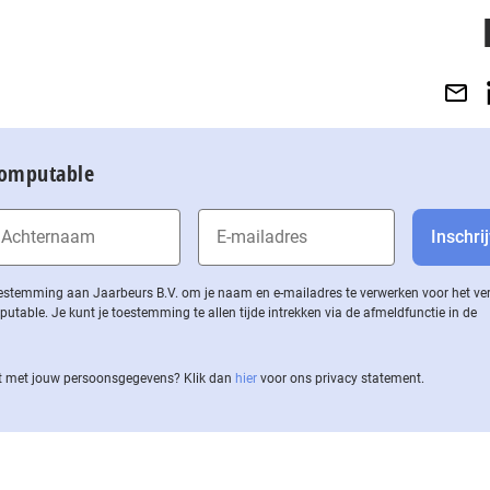
Computable
 toestemming aan Jaarbeurs B.V. om je naam en e-mailadres te verwerken voor het v
ble. Je kunt je toestemming te allen tijde intrekken via de af­meld­func­tie in de
 met jouw per­soons­ge­ge­vens? Klik dan
hier
voor ons privacy statement.