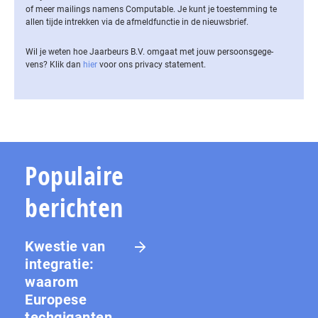
of meer mailings namens Computable. Je kunt je toestemming te
allen tijde intrekken via de af­meld­func­tie in de nieuwsbrief.
Wil je weten hoe Jaarbeurs B.V. omgaat met jouw per­soons­ge­ge­
vens? Klik dan
hier
voor ons privacy statement.
Populaire
berichten
Kwestie van
integratie:
waarom
Europese
techgiganten