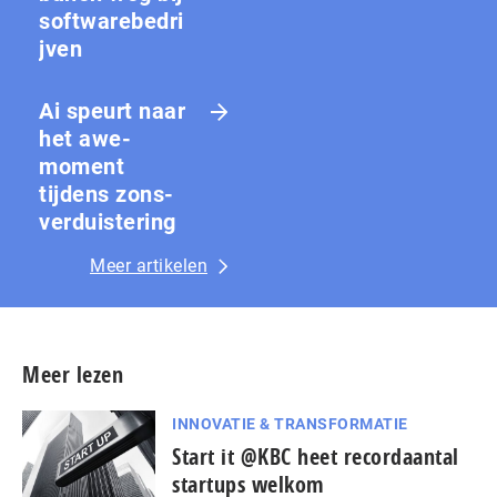
softwarebedri
jven
Ai speurt naar
het awe-
moment
tijdens zons­
ver­duis­te­ring
Meer artikelen
Meer lezen
INNOVATIE & TRANSFORMATIE
Start it @KBC heet recordaantal
startups welkom