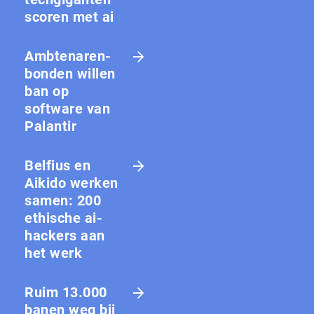
scoren met ai
Amb­te­na­ren­
bon­den willen
ban op
software van
Palantir
Belfius en
Aikido werken
samen: 200
ethische ai-
hackers aan
het werk
Ruim 13.000
banen weg bij