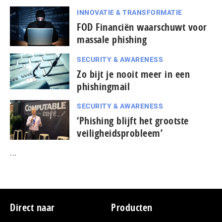
INNOVATIE & TRANSFORMATIE
FOD Financiën waarschuwt voor
massale phishing
SECURITY & AWARENESS
Zo bijt je nooit meer in een
phishingmail
SECURITY & AWARENESS
‘Phishing blijft het grootste
veiligheidsprobleem’
...
Footer
Direct naar
Producten