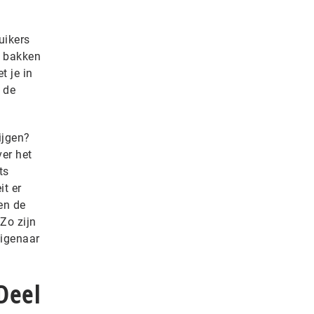
uikers
n bakken
t je in
n de
ijgen?
er het
ts
it er
en de
Zo zijn
eigenaar
Deel