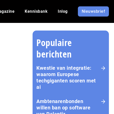
agazine
Kennisbank
Inlog
Nieuwsbrief
Populaire
berichten
Kwestie van integratie:
waarom Europese
techgiganten scoren met
ai
Amb­te­na­ren­bon­den
willen ban op software