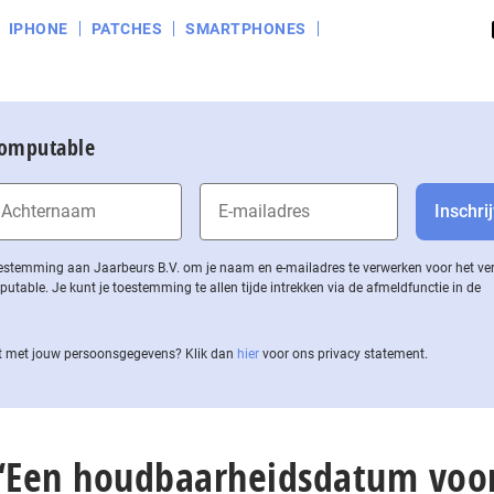
IPHONE
PATCHES
SMARTPHONES
Computable
 toestemming aan Jaarbeurs B.V. om je naam en e-mailadres te verwerken voor het v
ble. Je kunt je toestemming te allen tijde intrekken via de af­meld­func­tie in de
 met jouw per­soons­ge­ge­vens? Klik dan
hier
voor ons privacy statement.
 “Een houdbaarheidsdatum voo