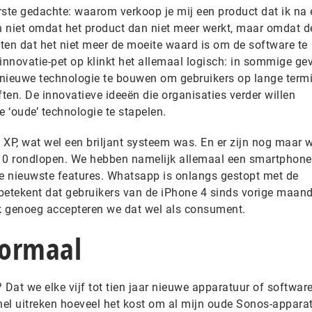
rste gedachte: waarom verkoop je mij een product dat ik na
 niet omdat het product dan niet meer werkt, maar omdat d
oten dat het niet meer de moeite waard is om de software te
innovatie-pet op klinkt het allemaal logisch: in sommige gev
nieuwe technologie te bouwen om gebruikers op lange termi
en. De innovatieve ideeën die organisaties verder willen
e ‘oude’ technologie te stapelen.
P, wat wel een briljant systeem was. En er zijn nog maar 
0 rondlopen. We hebben namelijk allemaal een smartphone
e nieuwste features. Whatsapp is onlangs gestopt met de
betekent dat gebruikers van de iPhone 4 sinds vorige maand
 genoeg accepteren we dat wel als consument.
normaal
 Dat we elke vijf tot tien jaar nieuwe apparatuur of softwar
el uitreken hoeveel het kost om al mijn oude Sonos-apparat