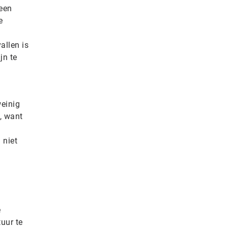
 een
e
allen is
jn te
weinig
, want
 niet
e
uur te