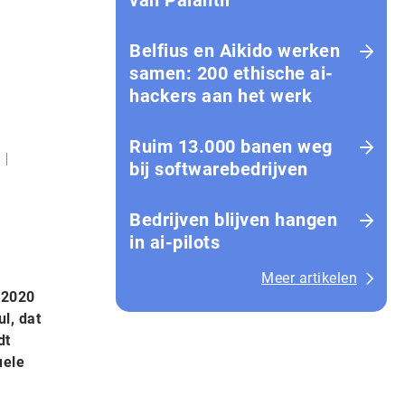
van Palantir
Belfius en Aikido werken
samen: 200 ethische ai-
hackers aan het werk
Ruim 13.000 banen weg
bij softwarebedrijven
Bedrijven blijven hangen
in ai-pilots
Meer artikelen
 2020
l, dat
dt
uele