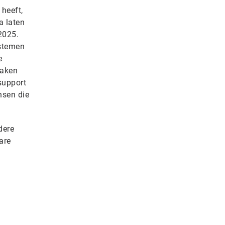
heeft,
a laten
2025.
ystemen
e
maken
support
nsen die
dere
are