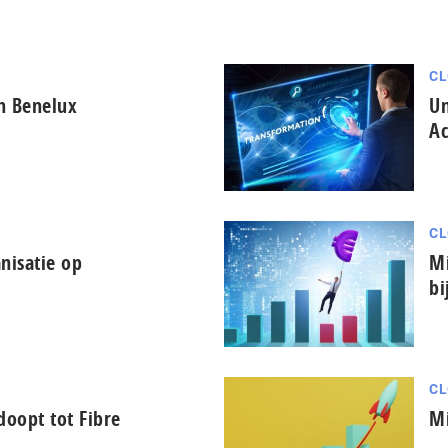
CL
in Benelux
Un
Ac
CL
nisatie op
Mi
bi
CL
oopt tot Fibre
Mi