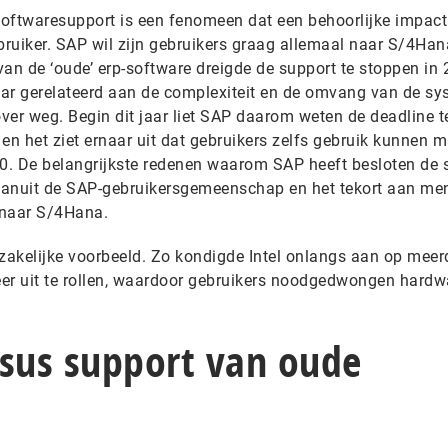
oftwaresupport is een fenomeen dat een behoorlijke impact 
bruiker. SAP wil zijn gebruikers graag allemaal naar S/4Han
an de ‘oude’ erp-software dreigde de support te stoppen in 
maar gerelateerd aan de complexiteit en de omvang van de s
over weg. Begin dit jaar liet SAP daarom weten de deadline t
n het ziet ernaar uit dat gebruikers zelfs gebruik kunnen 
30. De belangrijkste redenen waarom SAP heeft besloten de 
vanuit de SAP-gebruikersgemeenschap en het tekort aan me
e naar S/4Hana.
e zakelijke voorbeeld. Zo kondigde Intel onlangs aan op meer
er uit te rollen, waardoor gebruikers noodgedwongen hardw
rsus support van oude