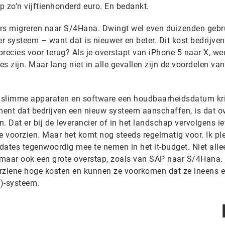
op zo’n vijftienhonderd euro. En bedankt.
ers migreren naar S/4Hana. Dwingt wel even duizenden gebr
r systeem – want dat is nieuwer en beter. Dit kost bedrijve
precies voor terug? Als je overstapt van iPhone 5 naar X, wee
es zijn. Maar lang niet in alle gevallen zijn de voordelen va
 slimme apparaten en software een houdbaarheidsdatum kr
ment dat bedrijven een nieuw systeem aanschaffen, is dat ov
. Dat er bij de leverancier of in het landschap vervolgens ie
te voorzien. Maar het komt nog steeds regelmatig voor. Ik ple
dates tegenwoordig mee te nemen in het it-budget. Niet alle
, maar ook een grote overstap, zoals van SAP naar S/4Hana. 
orziene hoge kosten en kunnen ze voorkomen dat ze ineens 
)-systeem.